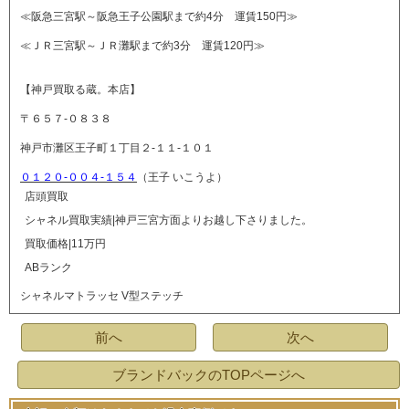
≪阪急三宮駅～阪急王子公園駅まで約4分 運賃150円≫
≪ＪＲ三宮駅～ＪＲ灘駅まで約3分 運賃120円≫
【神戸買取る蔵。本店】
〒６５７-０８３８
神戸市灘区王子町１丁目２-１１-１０１
０１２０-００４-１５４
（王子 いこうよ）
店頭買取
シャネル買取実績|神戸三宮方面よりお越し下さりました。
買取価格|11万円
ABランク
シャネルマトラッセ V型ステッチ
前へ
次へ
ブランドバックのTOPページへ