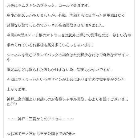
お色はラムスキンのブラック、ゴールド金具です。
多少の角スレがありましたが、外観、内部ともに目立った使用感はなく
綺麗な状態でしたのでシャネル高価買取させて頂きました。
今回のV型ステッチ柄のマトラッセは意外と稀少で品薄なので、欲しい方や
求められているお客様も案外多くいらっしゃいます。
シャネルを含むブランドバックの場合はただ稀少なだけで奇抜なデザイン
や
限定品などは限られた方しか好まない為、需要も少ないですが、
今回はマトラッセというデザインが土台にありますので需要度がグンと
上がります。
神戸三宮方面よりお越しのお客様シャネル買取、心より有難うございまし
た(^^♪
・・・神戸・三宮からのアクセス・・・
≪お車で三ノ宮から王子公園まで約7分≫