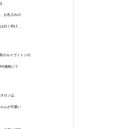
は、
り、お札入れの
方は白く剥げ、
気のルイヴィトンの
AX価格にて
。
モネロンは、
ォルムが可愛い