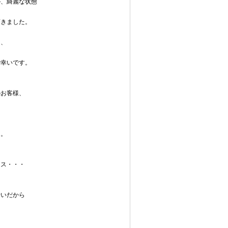
が、綺麗な状態
頂きました。
ろ、
で幸いです。
のお客様、
た。
セス・・・
沿いだから