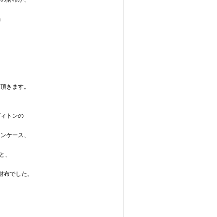
』
て頂きます。
ヴィトンの
インケース、
）と、
財布でした。