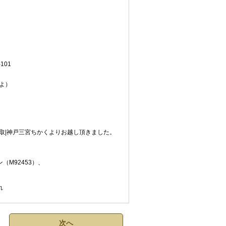
101
よ）
取|神戸三宮ちかくよりお越し頂きました。
（M92453）、
れ
次へ