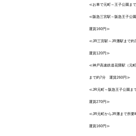
≪お車で元町～王子公園まで
≪阪急三宮駅～阪急王子公園
運賃160円≫
≪JR三宮駅～JR灘駅まで
運賃120円≫
≪神戸高速鉄道花隈駅（元
まで約7分 運賃260円≫
≪JR元町～阪急王子公園ま
運賃270円≫
≪JR元町からJR灘まで所
運賃160円≫