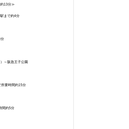
約13分≫
駅まで約4分
約3分
町）～阪急王子公園
で所要時間約15分
要時間約5分