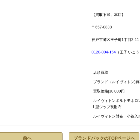
【買取る蔵。本店】
〒657-0838
神戸市灘区王子町1丁目2-11-
0120-004-154
（王子 いこう
店頭買取
ブランド（ルイヴィトン)買
買取価格|30,000円
ルイヴィトンポルトモネロン
L型ジップ長財布
ルイヴィトン財布・小銭入
前へ
ブランドバックのTOPページへ