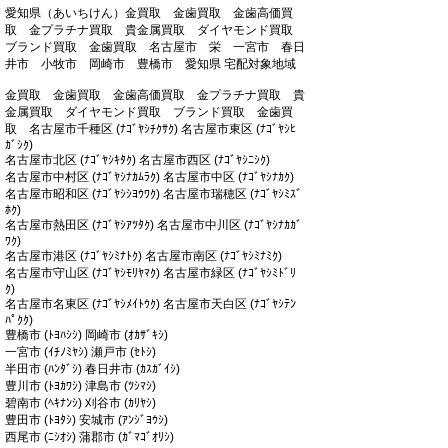
愛知県（あいちけん）金買取 金歯買取 金歯高価買
取 金プラチナ買取 貴金属買取 ダイヤモンド買取
ブランド買取 金歯買取 名古屋市 栄 一宮市 春日
井市 小牧市 岡崎市 豊橋市 愛知県 宅配対象地域
金買取 金歯買取 金歯高価買取 金プラチナ買取 貴
金属買取 ダイヤモンド買取 ブランド買取 金歯買
取 名古屋市千種区 (ﾅｺﾞﾔｼﾁｸｻｸ) 名古屋市東区 (ﾅｺﾞﾔｼﾋ
ｶﾞｼｸ)
名古屋市北区 (ﾅｺﾞﾔｼｷﾀｸ) 名古屋市西区 (ﾅｺﾞﾔｼﾆｼｸ)
名古屋市中村区 (ﾅｺﾞﾔｼﾅｶﾑﾗｸ) 名古屋市中区 (ﾅｺﾞﾔｼﾅｶｸ)
名古屋市昭和区 (ﾅｺﾞﾔｼｼﾖｳﾜｸ) 名古屋市瑞穂区 (ﾅｺﾞﾔｼﾐｽﾞ
ﾎｸ)
名古屋市熱田区 (ﾅｺﾞﾔｼｱﾂﾀｸ) 名古屋市中川区 (ﾅｺﾞﾔｼﾅｶｶﾞ
ﾜｸ)
名古屋市港区 (ﾅｺﾞﾔｼﾐﾅﾄｸ) 名古屋市南区 (ﾅｺﾞﾔｼﾐﾅﾐｸ)
名古屋市守山区 (ﾅｺﾞﾔｼﾓﾘﾔﾏｸ) 名古屋市緑区 (ﾅｺﾞﾔｼﾐﾄﾞﾘ
ｸ)
名古屋市名東区 (ﾅｺﾞﾔｼﾒｲﾄｳｸ) 名古屋市天白区 (ﾅｺﾞﾔｼﾃﾝ
ﾊﾟｸｸ)
豊橋市 (ﾄﾖﾊｼｼ) 岡崎市 (ｵｶｻﾞｷｼ)
一宮市 (ｲﾁﾉﾐﾔｼ) 瀬戸市 (ｾﾄｼ)
半田市 (ﾊﾝﾀﾞｼ) 春日井市 (ｶｽｶﾞｲｼ)
豊川市 (ﾄﾖｶﾜｼ) 津島市 (ﾂｼﾏｼ)
碧南市 (ﾍｷﾅﾝｼ) 刈谷市 (ｶﾘﾔｼ)
豊田市 (ﾄﾖﾀｼ) 安城市 (ｱﾝｼﾞﾖｳｼ)
西尾市 (ﾆｼｵｼ) 蒲郡市 (ｶﾞﾏｺﾞｵﾘｼ)