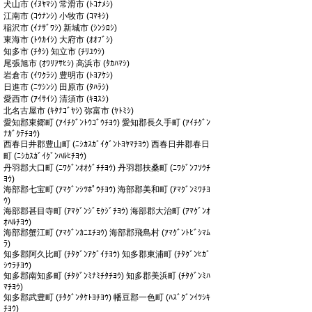
犬山市 (ｲﾇﾔﾏｼ) 常滑市 (ﾄｺﾅﾒｼ)
江南市 (ｺｳﾅﾝｼ) 小牧市 (ｺﾏｷｼ)
稲沢市 (ｲﾅｻﾞﾜｼ) 新城市 (ｼﾝｼﾛｼ)
東海市 (ﾄｳｶｲｼ) 大府市 (ｵｵﾌﾞｼ)
知多市 (ﾁﾀｼ) 知立市 (ﾁﾘﾕｳｼ)
尾張旭市 (ｵﾜﾘｱｻﾋｼ) 高浜市 (ﾀｶﾊﾏｼ)
岩倉市 (ｲﾜｸﾗｼ) 豊明市 (ﾄﾖｱｹｼ)
日進市 (ﾆﾂｼﾝｼ) 田原市 (ﾀﾊﾗｼ)
愛西市 (ｱｲｻｲｼ) 清須市 (ｷﾖｽｼ)
北名古屋市 (ｷﾀﾅｺﾞﾔｼ) 弥富市 (ﾔﾄﾐｼ)
愛知郡東郷町 (ｱｲﾁｸﾞﾝﾄｳｺﾞｳﾁﾖｳ) 愛知郡長久手町 (ｱｲﾁｸﾞﾝ
ﾅｶﾞｸﾃﾁﾖｳ)
西春日井郡豊山町 (ﾆｼｶｽｶﾞｲｸﾞﾝﾄﾖﾔﾏﾁﾖｳ) 西春日井郡春日
町 (ﾆｼｶｽｶﾞｲｸﾞﾝﾊﾙﾋﾁﾖｳ)
丹羽郡大口町 (ﾆﾜｸﾞﾝｵｵｸﾞﾁﾁﾖｳ) 丹羽郡扶桑町 (ﾆﾜｸﾞﾝﾌｿｳﾁ
ﾖｳ)
海部郡七宝町 (ｱﾏｸﾞﾝｼﾂﾎﾟｳﾁﾖｳ) 海部郡美和町 (ｱﾏｸﾞﾝﾐﾜﾁﾖ
ｳ)
海部郡甚目寺町 (ｱﾏｸﾞﾝｼﾞﾓｸｼﾞﾁﾖｳ) 海部郡大治町 (ｱﾏｸﾞﾝｵ
ｵﾊﾙﾁﾖｳ)
海部郡蟹江町 (ｱﾏｸﾞﾝｶﾆｴﾁﾖｳ) 海部郡飛島村 (ｱﾏｸﾞﾝﾄﾋﾞｼﾏﾑ
ﾗ)
知多郡阿久比町 (ﾁﾀｸﾞﾝｱｸﾞｲﾁﾖｳ) 知多郡東浦町 (ﾁﾀｸﾞﾝﾋｶﾞ
ｼｳﾗﾁﾖｳ)
知多郡南知多町 (ﾁﾀｸﾞﾝﾐﾅﾐﾁﾀﾁﾖｳ) 知多郡美浜町 (ﾁﾀｸﾞﾝﾐﾊ
ﾏﾁﾖｳ)
知多郡武豊町 (ﾁﾀｸﾞﾝﾀｹﾄﾖﾁﾖｳ) 幡豆郡一色町 (ﾊｽﾞｸﾞﾝｲﾂｼｷ
ﾁﾖｳ)