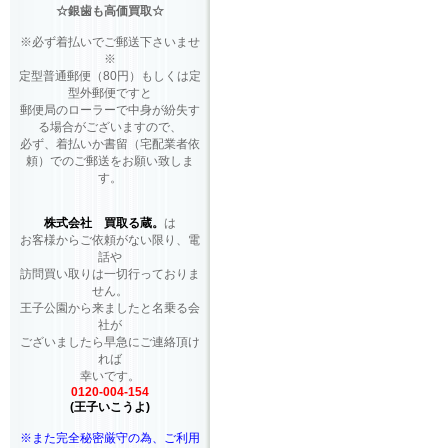
☆銀歯も高価買取☆
※必ず着払いでご郵送下さいませ
※
定型普通郵便（80円）もしくは定
型外郵便ですと
郵便局のローラーで中身が紛失す
る場合がございますので、
必ず、着払いか書留（宅配業者依
頼）でのご郵送をお願い致しま
す。
株式会社 買取る蔵。
は
お客様からご依頼がない限り、電
話や
訪問買い取りは一切行っておりま
せん。
王子公園から来ましたと名乗る会
社が
ございましたら早急にご連絡頂け
れば
幸いです。
0120-004-154
(王子いこうよ)
※また完全秘密厳守の為、ご利用