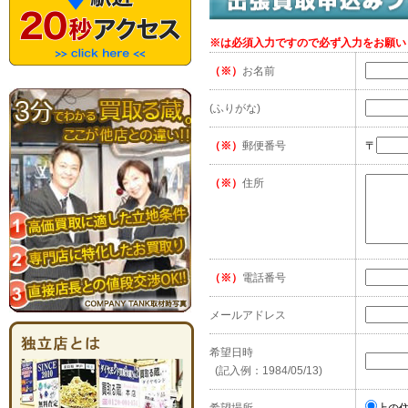
※は必須入力ですので必ず入力をお願い
（※）
お名前
(ふりがな)
（※）
郵便番号
〒
（※）
住所
（※）
電話番号
メールアドレス
希望日時
(記入例：1984/05/13)