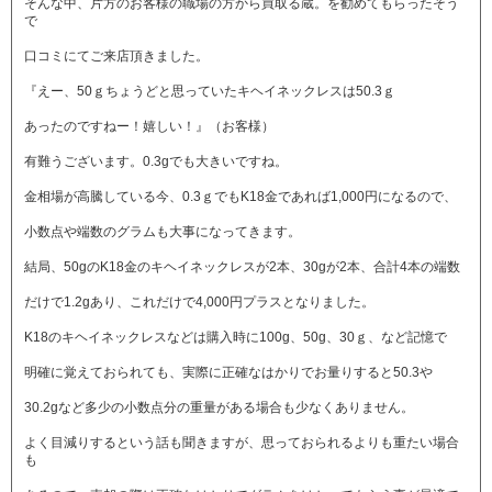
そんな中、片方のお客様の職場の方から買取る蔵。を勧めてもらったそう
で
口コミにてご来店頂きました。
『えー、50ｇちょうどと思っていたキヘイネックレスは50.3ｇ
あったのですねー！嬉しい！』（お客様）
有難うございます。0.3gでも大きいですね。
金相場が高騰している今、0.3ｇでもK18金であれば1,000円になるので、
小数点や端数のグラムも大事になってきます。
結局、50gのK18金のキヘイネックレスが2本、30gが2本、合計4本の端数
だけで1.2gあり、これだけで4,000円プラスとなりました。
K18のキヘイネックレスなどは購入時に100g、50g、30ｇ、など記憶で
明確に覚えておられても、実際に正確なはかりでお量りすると50.3や
30.2gなど多少の小数点分の重量がある場合も少なくありません。
よく目減りするという話も聞きますが、思っておられるよりも重たい場合
も