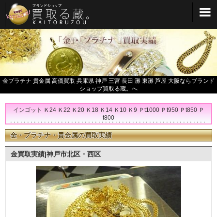
メインメニューへ
金プラチナ 貴金属 高価買取 兵庫県 神戸 三宮 長田 灘 東灘 芦屋 大阪ならブランド
ショップ買取る蔵。へ
インゴット Ｋ24 Ｋ22 Ｋ20 Ｋ18 Ｋ14 Ｋ10 Ｋ9 Ｐt1000 Ｐt950 Ｐt850 Ｐ
t800
金・プラチナ・貴金属の買取実績
金買取実績|神戸市北区・西区