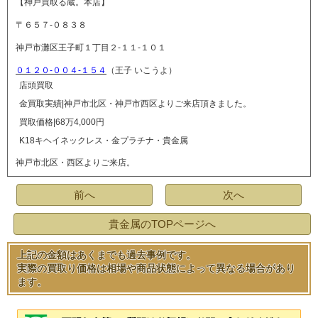
【神戸買取る蔵。本店】
〒６５７-０８３８
神戸市灘区王子町１丁目２-１１-１０１
０１２０-００４-１５４
（王子 いこうよ）
店頭買取
金買取実績|神戸市北区・神戸市西区よりご来店頂きました。
買取価格|68万4,000円
K18キヘイネックレス・金プラチナ・貴金属
神戸市北区・西区よりご来店。
前へ
次へ
貴金属のTOPページへ
上記の金額はあくまでも過去事例です。
実際の買取り価格は相場や商品状態によって異なる場合があり
ます。