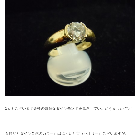
1ｃｔございます金枠の綺麗なダイヤモンドを見させていただきました(*'▽')
金枠だとダイヤ自体のカラーが出にくいと言うセオリーがございますが、