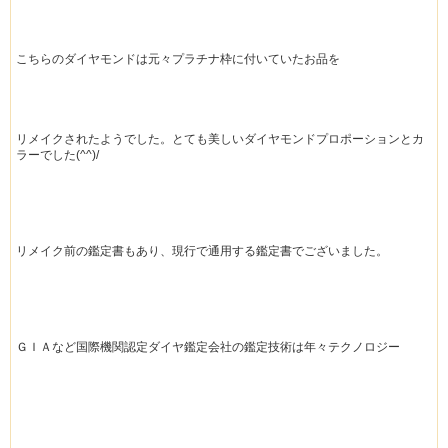
こちらのダイヤモンドは元々プラチナ枠に付いていたお品を
リメイクされたようでした。とても美しいダイヤモンドプロポーションとカ
ラーでした(^^)/
リメイク前の鑑定書もあり、現行で通用する鑑定書でございました。
ＧＩＡなど国際機関認定ダイヤ鑑定会社の鑑定技術は年々テクノロジー