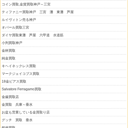
コイン買取,金貨買取神戸～三宮
ティファニー買取神戸 三宮 灘 東灘 芦屋
ルイヴィトン売る神戸
オパール買取三宮
ダイヤ買取東灘 芦屋 六甲道 水道筋
小判買取神戸
金杯買取
純金買取
キヘイネックレス買取
マークジェイコブス買取
18金ピアス買取
Salvatore Ferragamo買取
金歯買取店
金買取 兵庫～垂水
お盆も営業している金買取り店
グッチ 買取 垂水
銀歯買取