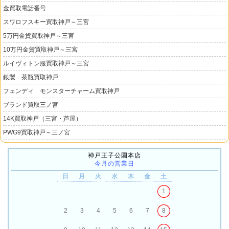
金買取電話番号
スワロフスキー買取神戸～三宮
5万円金貨買取神戸～三宮
10万円金貨買取神戸～三宮
ルイヴィトン服買取神戸～三宮
銀製 茶瓶買取神戸
フェンディ モンスターチャーム買取神戸
ブランド買取三ノ宮
14K買取神戸（三宮・芦屋）
PWG9買取神戸～三ノ宮
神戸王子公園本店
今月の営業日
日
月
火
水
木
金
土
1
2
3
4
5
6
7
8