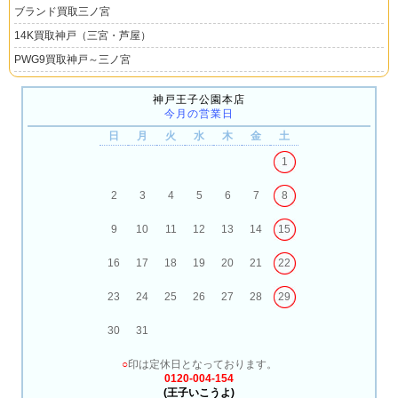
ブランド買取三ノ宮
14K買取神戸（三宮・芦屋）
PWG9買取神戸～三ノ宮
神戸王子公園本店
今月の営業日
日
月
火
水
木
金
土
1
2
3
4
5
6
7
8
9
10
11
12
13
14
15
16
17
18
19
20
21
22
23
24
25
26
27
28
29
30
31
○
印は定休日となっております。
0120-004-154
(王子いこうよ)