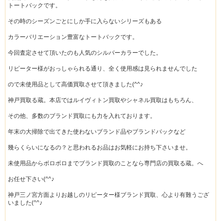
トートバックです。
その時のシーズンごとにしか手に入らないシリーズもある
カラーバリエーション豊富なトートバックです。
今回査定させて頂いたのも人気のシルバーカラーでした。
リピーター様がおっしゃられる通り、全く使用感は見られませんでした
ので未使用品として高価買取させて頂きました(^^♪
神戸買取る蔵。本店ではルイヴィトン買取やシャネル買取はもちろん、
その他、多数のブランド買取にも力を入れております。
年末の大掃除で出てきた使わないブランド品やブランドバックなど
幾らくらいになるの？と思われるお品はお気軽にお持ち下さいませ。
未使用品からボロボロまでブランド買取のことなら専門店の買取る蔵。へ
お任せ下さい(^^♪
神戸三ノ宮方面よりお越しのリピーター様ブランド買取、心より有難うござ
いました(^^♪