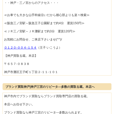
・・神戸・三ノ宮からのアクセス・・・
≪お車でも大きな山手幹線沿いだから都心部よりも楽々検索≫
≪阪急三ノ宮駅～阪急王子公園駅まで約4分 運賃150円≫
≪ＪＲ三ノ宮駅～ＪＲ灘駅まで約3分 運賃120円≫
お気軽にお問合せ、ご来店下さいませ(^^)/
０１２０-００４-１５４
（王子 いこうよ）
【神戸買取る蔵。本店】
〒６５７-０８３８
神戸市灘区王子町１丁目２-１１-１０１
ブランド買取神戸|神戸三宮のリピータ―多数の買取る蔵。本店へ
神戸市内でブランド買取ならブランド買取専門店の買取る蔵。
本店へお任せ下さい。
ブランド買取なら神戸三宮のリピータ―多数おられます。