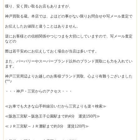
喋り、安く買い取るお店もありますが、
神戸買取る蔵。本店では、よほどの事がない限りお問合せや写メール査定で
お伝えしたお値段と違うことはありません。
逆にお客様との信頼関係やつじつまを大切にしていますので、写メール査定
などの
際は若干安めにお伝えしておく場合が当店は多いです。
また、バーバリーやスーパーブランド以外のブランド買取にも力を入れてい
ます。
神戸三宮周辺よりお越しのお客様ブランド買取、心より有難うございました
(^^♪
・・・神戸・三宮からのアクセス・・・
≪お車でも大きな山手幹線沿いだから三宮よりも楽々検索≫
≪阪急三宮駅～阪急王子公園駅まで約4分 運賃150円≫
≪ＪＲ三宮駅～ＪＲ灘駅まで約3分 運賃120円≫