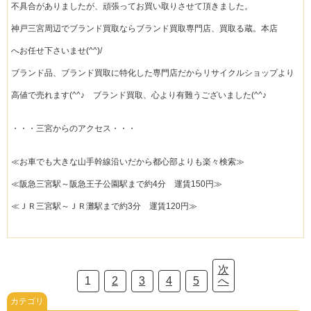
不具合がありましたが、頑張ってお買い取りさせて頂きました。
神戸三宮周辺でブランド買取ならブランド買取専門店、買取る蔵。本店
へお任せ下さいませ(^^)/
ブランド品、ブランド買取に特化した専門店だからリサイクルショップより
高値で売れます(^^♪ ブランド買取、心より有難うございました(^^♪
・・・三宮からのアクセス・・・
≪お車でも大きな山手幹線沿いだから都心部よりも楽々検索≫
≪阪急三宮駅～阪急王子公園駅まで約4分 運賃150円≫
≪ＪＲ三宮駅～ＪＲ灘駅まで約3分 運賃120円≫
次
1
2
3
4
5
へ
カテゴリ