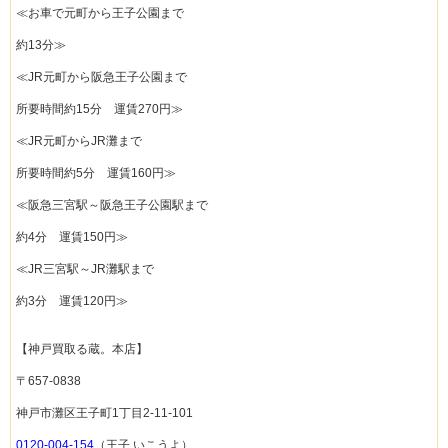
≪お車で元町から王子公園まで
約13分≫
≪JR元町から阪急王子公園まで
所要時間約15分 運賃270円≫
≪JR元町からJR灘まで
所要時間約5分 運賃160円≫
≪阪急三宮駅～阪急王子公園駅まで
約4分 運賃150円≫
≪JR三宮駅～JR灘駅まで
約3分 運賃120円≫
【神戸買取る蔵。本店】
〒657-0838
神戸市灘区王子町1丁目2-11-101
0120-004-154
（王子 いこうよ）