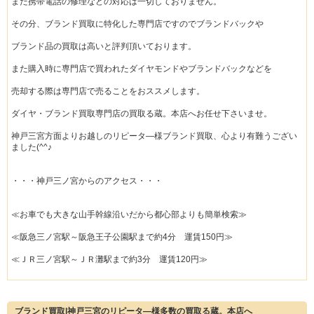
また携帯電話の修理などの対応は一切しておりません。
その分、ブランド買取に特化した専門店ですのでブランドバックや
ブランド品の買取は高いと評判頂いております。
また購入時に専門店で買われたダイヤモンドやブランドバックなどを
売却する際は専門店で売ることをおススメします。
ダイヤ・ブランド買取専門店の買取る蔵。本店へお任せ下さいませ。
神戸三宮方面よりお越しのリピータ―様ブランド買取、心より有難うござい
ました(^^♪
・・・神戸三ノ宮からのアクセス・・・
≪お車でも大きな山手幹線沿いだから都心部よりも簡単検索≫
≪阪急三ノ宮駅～阪急王子公園駅まで約4分 運賃150円≫
≪ＪＲ三ノ宮駅～ＪＲ灘駅まで約3分 運賃120円≫
ブランド買取|神戸三宮のリピータ―様多数の買取る蔵。本店へ