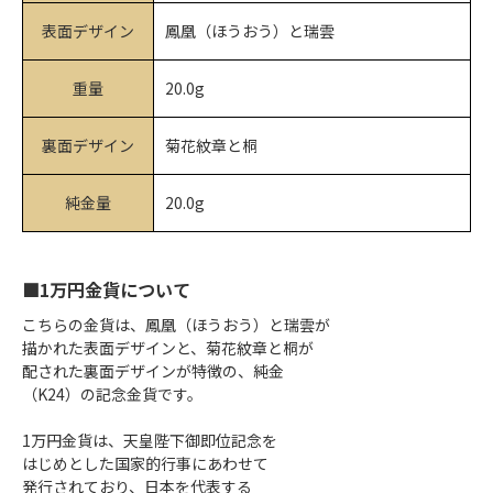
表面デザイン
鳳凰（ほうおう）と瑞雲
重量
20.0g
裏面デザイン
菊花紋章と桐
純金量
20.0g
■1万円金貨について
こちらの金貨は、鳳凰（ほうおう）と瑞雲が
描かれた表面デザインと、菊花紋章と桐が
配された裏面デザインが特徴の、純金
（K24）の記念金貨です。
1万円金貨は、天皇陛下御即位記念を
はじめとした国家的行事にあわせて
発行されており、日本を代表する