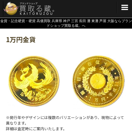
メインメニューへ
金貨・記念硬貨・硬貨 高価買取 兵庫県 神戸 三宮 長田 灘 東灘 芦屋 大阪ならブラン
ドショップ買取る蔵。へ
1万円金貨
表面：鳳凰（ほうおう
※発行年やデザインには複数のバリエーションがあり、現物によって
異なります。
詳細は査定時にご案内いたします。