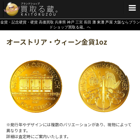
メインメニューへ
金貨・記念硬貨・硬貨 高価買取 兵庫県 神戸 三宮 長田 灘 東灘 芦屋 大阪ならブラン
ドショップ買取る蔵。へ
オーストリア・ウィーン金貨1oz
表面：パイプオルガン
※発行年やデザインには複数のバリエーションがあり、現物によって
異なります。
詳細は査定時にご案内いたします。